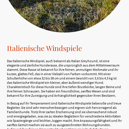
Italienische Windspiele
Das Italienische Windspiel, auch bekannt als Italian Greyhound, ist eine
elegante und zierliche Hunderasse, die ursprünglich aus dem Mittelmeerraum
stammt. Diese Rasse ist bekannt für ihre feinen, anmutigen Merkmale und ihr
kurzes, glattes Fell, das in einer Vielzahl von Farben vorkommt. Mit einer
Schulterhöhe von etwa 32 bis 38 cm und einem Gewicht von 3,6 bis 4,5 kg ist
das Italienische Windspiel ein kleiner, aber äußerst wendiger Hund.
Charakteristisch für diese Hunde sind ihre tiefen Brustkörbe, langen Beine und
ihre feinen Schnauzen. Sie haben ein freundliches, sanftes Wesen und sind
bekannt für ihre Zuneigung und Anhänglichkeit gegenüber ihren Besitzern.
In Bezug auf ihr Temperament sind Italienische Windspiele liebevolle und treue
Begleiter. Sie sind sehr menschenbezogen und eignen sich hervorragend als
Familienhunde. Trotz ihrer zarten Erscheinung sind sie überraschend robust
und energiegeladen, was sie zu idealen Begleitern für verschiedene Aktivitäten
wie Spaziergänge und leichtes Joggen macht. Ihre Anpassungsfähigkeit und ihr
sanftes Gemüt machen sie auch zu ausgezeichneten Wohnungshunden.