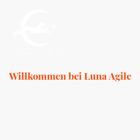
Willkommen bei Luna Agile
Die Leidenschaft für italienische Windspiele ist für uns etwas ganz Besonderes.
Diese sensiblen, liebevollen und individuell geprägten Begleiter haben unsere
Herzen im Sturm erobert. Seit im November 2020 unser erstes Windspiel Luna in
unser Haus gekommen ist, haben wir die Rasse lieben gelernt und sind stolz
darauf, dass wir 2023 unseren eigenen Kennel " Luna Agile" gegründet haben.
Wir wollen mit unserer Zucht die Begeisterung für unsere kleinen Italiener an
viele anderen Hundeliebhaber weitergeben.
Jedes italienische Windspiel, das wir züchten, soll nicht nur die typischen
Merkmale seiner Rasse zeigen, sondern auch die Liebe und Hingabe, die in
unserer Zucht steckt. Diese wundervollen Hunde sind nicht nur treue Freunde,
sondern auch erstklassige Familienmitglieder, die das Leben ihrer Halter
bereichern.